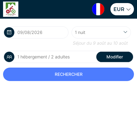
EUR
Séjour du
9 août
au
10 août
1 hébergement / 2 adultes
Modifier